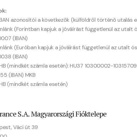
ok:
 IBAN azonosítói a következők (külföldről történő utalás e
mlánk (Forintban kapjuk a jóváírást függetlenül az utalt
07 (IBAN)
mlánk (Euróban kapjuk a jóváírást függetlenül az utalt
38 (IBAN)
UHB (mindkét számla esetén): HU37 10300002-1031570
55 (IBAN) MKB
HB (mindkét számla esetén)
rance S.A. Magyarországi Fióktelepe
pest, Váci út 39
 00