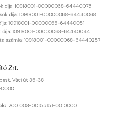
sok díja: 10918001-00000068-64440075
tások díja: 10918001-00000068-64440068
 díja: 10918001-00000068-64440051
ok díja: 10918001-00000068-64440044
lotta számla: 10918001-00000068-64440257
tó Zrt.
pest, Váci út 36-38
8-0000
ok:
12001008-00155151-00100001