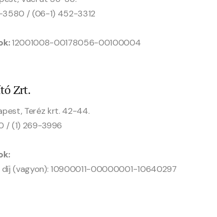
2-3580 / (06-1) 452-3312
ok:
12001008-00178056-00100004
tó Zrt.
pest, Teréz krt. 42-44.
00 / (1) 269-3996
ok:
s díj (vagyon): 10900011-00000001-10640297