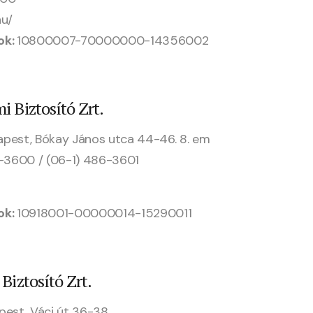
hu/
ok:
10800007-70000000-14356002
i Biztosító Zrt.
apest, Bókay János utca 44-46. 8. em
6-3600 / (06-1) 486-3601
ok:
10918001-00000014-15290011
Biztosító Zrt.
pest, Váci út 36-38.