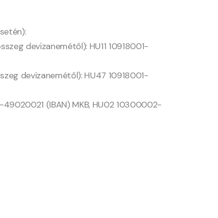
setén):
 összeg devizanemétől): HU11 10918001-
 összeg devizanemétől): HU47 10918001-
9-49020021 (IBAN) MKB, HU02 10300002-