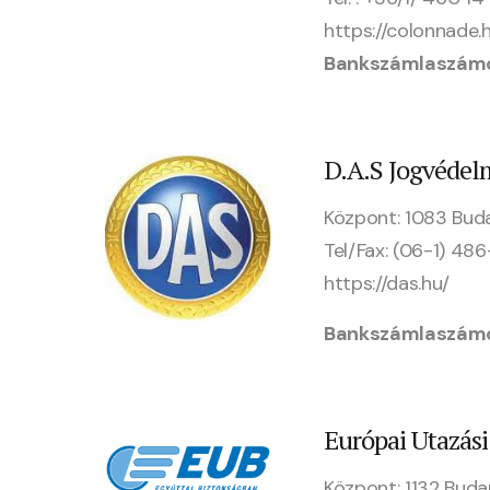
https://colonnade.
Bankszámlaszám
D.A.S Jogvédelm
Központ: 1083 Bud
Tel/Fax: (06-1) 48
https://das.hu/
Bankszámlaszám
Európai Utazási 
Központ: 1132 Buda