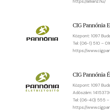
https://allianz.hu/
CIG Pannónia El
Központ: 1097 Buda
Tel: (06-1) 510 – 0
https://www.cigpan
CIG Pannónia Él
Központ: 1097 Buda
Adószám: 141537
Tel: (06-40) 555 –
https://www.cigpan