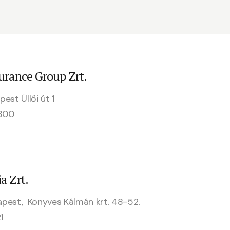
surance Group Zrt.
est Üllői út 1
4800
a Zrt.
apest, Könyves Kálmán krt. 48-52.
1