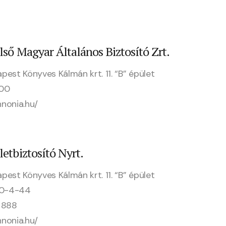
ső Magyar Általános Biztosító Zrt.
pest Könyves Kálmán krt. 11. “B” épület
100
nonia.hu/
etbiztosító Nyrt.
pest Könyves Kálmán krt. 11. “B” épület
30-4-44
 888
nonia.hu/