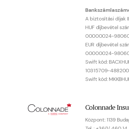
Bankszámlaszám
A biztosítási díjak
HUF díjbevétel szá
00000024-980600
EUR díjbevétel szá
00000024-980600
Swift kód: BACXH
10315709-488200
Swift kód: MKKBHU
Colonnade Insu
Központ: 1139 Buda
Tel. : +36/1/ 460 14