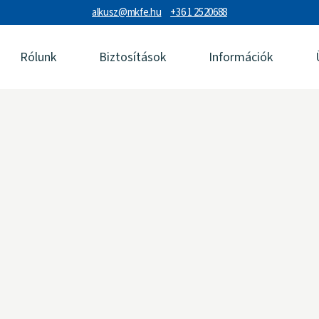
alkusz@mkfe.hu
+36 1 2520688
Rólunk
Biztosítások
Információk