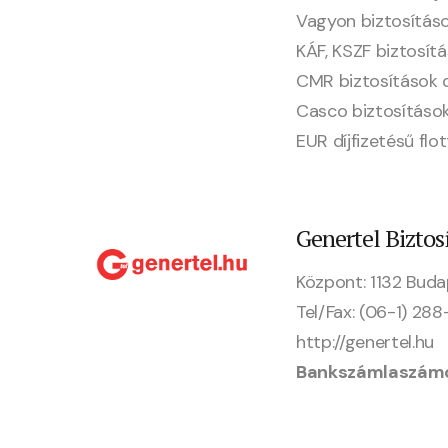
Vagyon biztosítá
KÁF, KSZF biztosí
CMR biztosítások
Casco biztosítás
EUR díjfizetésű f
Genertel Biztosí
Központ: 1132 Buda
Tel/Fax: (06-1) 28
http://genertel.hu
Bankszámlaszám