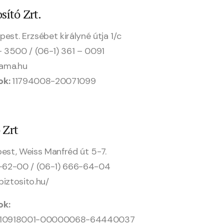
sító Zrt.
est. Erzsébet királyné útja 1/c
7- 3500 / (06-1) 361 – 0091
pama.hu
ok:
11794008-20071099
 Zrt
pest, Weiss Manfréd út 5-7.
66-62-00 / (06-1) 666-64-04
biztosito.hu/
ok:
díj: 10918001-00000068-64440037