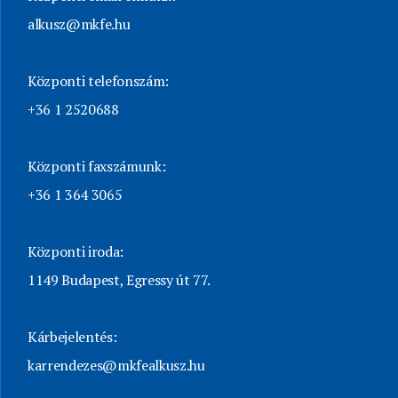
alkusz@mkfe.hu
Központi telefonszám:
+36 1 2520688
Központi faxszámunk:
+36 1 364 3065
Központi iroda:
1149 Budapest, Egressy út 77.
Kárbejelentés:
karrendezes@mkfealkusz.hu