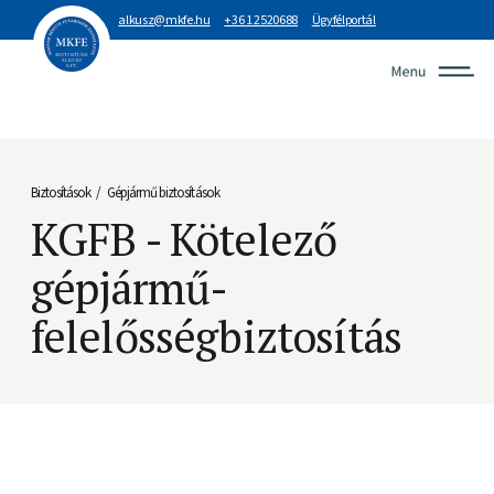
alkusz@mkfe.hu
+36 1 2520688
Ügyfélportál
Biztosítások
Gépjármű biztosítások
/
KGFB - Kötelező
gépjármű-
felelősségbiztosítás