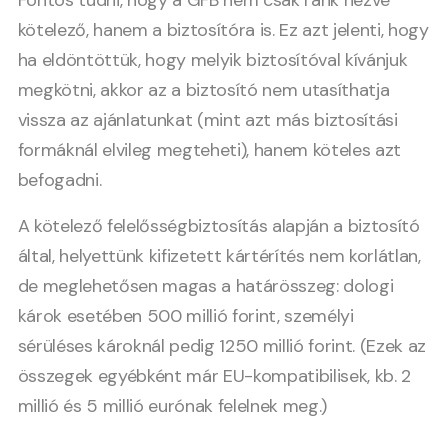
Fontos tudni, hogy a GFB nem csak ránk nézve
kötelező, hanem a biztosítóra is. Ez azt jelenti, hogy
ha eldöntöttük, hogy melyik biztosítóval kívánjuk
megkötni, akkor az a biztosító nem utasíthatja
vissza az ajánlatunkat (mint azt más biztosítási
formáknál elvileg megteheti), hanem köteles azt
befogadni.
A kötelező felelősségbiztosítás alapján a biztosító
által, helyettünk kifizetett kártérítés nem korlátlan,
de meglehetősen magas a határösszeg: dologi
károk esetében 500 millió forint, személyi
sérüléses károknál pedig 1250 millió forint. (Ezek az
összegek egyébként már EU-kompatibilisek, kb. 2
millió és 5 millió eurónak felelnek meg.)