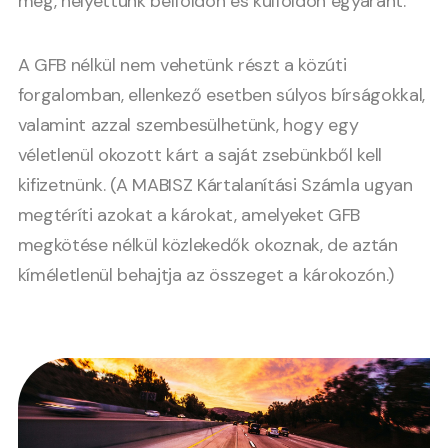
meg, helyettünk belföldön és külföldön egyaránt.
A GFB nélkül nem vehetünk részt a közúti
forgalomban, ellenkező esetben súlyos bírságokkal,
valamint azzal szembesülhetünk, hogy egy
véletlenül okozott kárt a saját zsebünkből kell
kifizetnünk. (A MABISZ Kártalanítási Számla ugyan
megtéríti azokat a károkat, amelyeket GFB
megkötése nélkül közlekedők okoznak, de aztán
kíméletlenül behajtja az összeget a károkozón.)