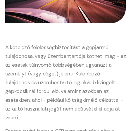
A kötelező felelősségbiztosítást a gépjármű
tulajdonosa, vagy üzembentartója kötheti meg - ez
az esetek túlnyomó többségében ugyanazt a
személyt (vagy céget) jelenti. Különböző
tulajdonos és üzembentartó leginkább lízingelt
gépkocsiknál fordul elő, valamint azokban az
esetekben, ahol - például költségkímélő célzattal -
az autó használati jogát nem adásvétellel adja át
valaki.