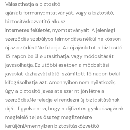
Választhatja a biztosító
ajánlati formanyomtatványát, vagy a biztosító,
biztosításközvetítő alkusz
internetes felületét, nyomtatványait. A jelenlegi
szerződés szabályos felmondása nélkül ne kössön
új szerződést!Ne feledje! Az új ajánlatot a biztosító
15 napon belül elutasíthatja, vagy módosítását
javasolhatja. Ez utóbbi esetben a módosítási
javaslat kézhezvételétől számított 15 napon belül
kifogásolhatja azt. Amennyiben nem nyilatkozik,
úgy a biztosító javaslata szerint jön létre a
szerződés.Ne feledje el rendezni új biztosításának
díját, figyelve arra, hogy a díjfizetés gyakoriságának
megfelelő teljes összeg megfizetésre
kerüljön!Amennyiben biztosításközvetítő