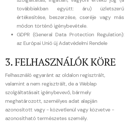
szolgáltatás, ingatlan, vagyoni értékű jog (a
továbbiakban együtt: áru) üzletszerű
értékesítése, beszerzése, cseréje vagy más
módon történő igénybevétele.
GDPR (General Data Protection Regulation):
az Európai Unió új Adatvédelmi Rendele
3. FELHASZNÁLÓK KÖRE
Felhasználó egyaránt az oldalon regisztrált,
valamint a nem regisztrált, de a Weblap
szolgáltatásait igénybevevő, bármely
meghatározott, személyes adat alapján
azonosított vagy - közvetlenül vagy közvetve -
azonosítható természetes személy.