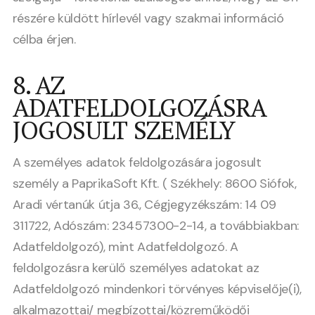
részére küldött hírlevél vagy szakmai információ
célba érjen.
8. AZ
ADATFELDOLGOZÁSRA
JOGOSULT SZEMÉLY
A személyes adatok feldolgozására jogosult
személy a PaprikaSoft Kft. ( Székhely: 8600 Siófok,
Aradi vértanúk útja 36., Cégjegyzékszám: 14 09
311722, Adószám: 23457300-2-14, a továbbiakban:
Adatfeldolgozó), mint Adatfeldolgozó. A
feldolgozásra kerülő személyes adatokat az
Adatfeldolgozó mindenkori törvényes képviselője(i),
alkalmazottai/ megbízottai/közreműködői