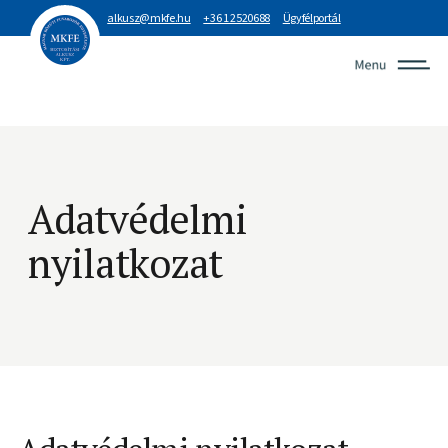
alkusz@mkfe.hu
+36 1 2520688
Ügyfélportál
Adatvédelmi
nyilatkozat