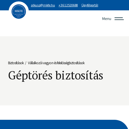
alkusz@mkfe.hu
+36 1 2520688
Ügyfélportál
Biztosítások
Vállalkozói vagyon és felelősségbiztosítások
/
Géptörés biztosítás