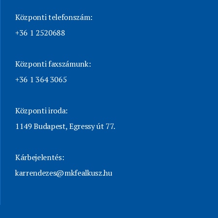
Központi telefonszám:
+36 1 2520688
Központi faxszámunk:
+36 1 364 3065
Központi iroda:
1149 Budapest, Egressy út 77.
Kárbejelentés:
karrendezes@mkfealkusz.hu