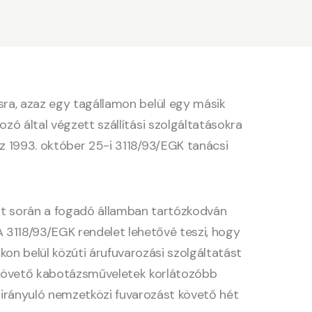
ra, azaz egy tagállamon belül egy másik
zó által végzett szállítási szolgáltatásokra
z 1993. október 25-i 3118/93/EGK tanácsi
 út során a fogadó államban tartózkodván
A 3118/93/EGK rendelet lehetővé teszi, hogy
on belül közúti árufuvarozási szolgáltatást
st követő kabotázsműveletek korlátozóbb
 irányuló nemzetközi fuvarozást követő hét