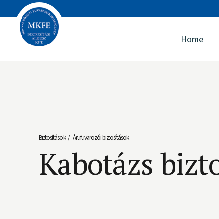
Home
Biztosítások
Árufuvarozói biztosítások
/
Kabotázs bizto