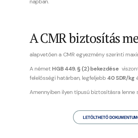
napban.
A CMR biztosítás mel
alapvetően a CMR egyezmény szerinti maximu
A német
HGB 449. § (2) bekezdése
viszont
felelősségi határban, legfeljebb
40 SDR/kg
é
Amennyiben ilyen típusú biztosításra lenne s
LETÖLTHETŐ DOKUMENTUM