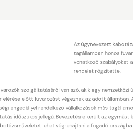
Az úgynevezett kabotázs
tagállamban honos fuvaro
vonatkozó szabályokat a
rendelet rögzítette.
varozók szolgáltatásáról van szó, akik egy nemzetközi
r elérése előtt fuvarozást végeznek az adott államban. 
ségi engedéllyel rendelkező vállalkozások más tagállamok
lgáltatás időszakos jellegű. Bevezetésre került az egymá
kabotázsműveletet lehet végrehajtani a fogadó országba