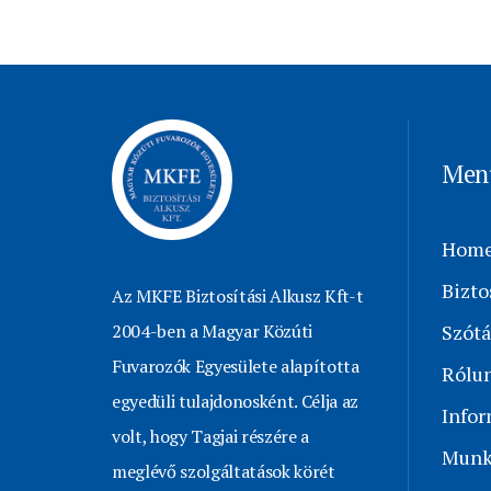
Men
Hom
Bizto
Az MKFE Biztosítási Alkusz Kft-t
2004-ben a Magyar Közúti
Szótá
Fuvarozók Egyesülete alapította
Rólu
egyedüli tulajdonosként. Célja az
Info
volt, hogy Tagjai részére a
Munk
meglévő szolgáltatások körét