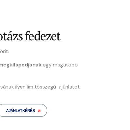
tázs fedezet
érit.
 megállapodjanak
egy magasabb
sának ilyen limitösszegű ajánlatot.
AJÁNLATKÉRÉS