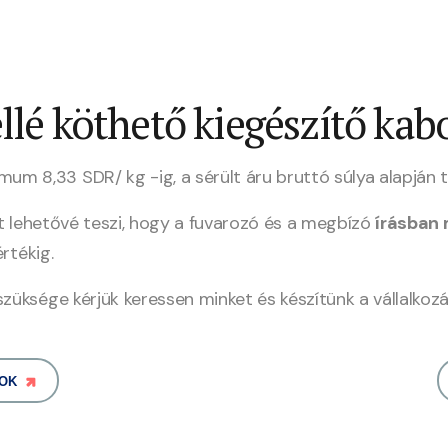
lé köthető kiegészítő kabo
m 8,33 SDR/ kg -ig, a sérült áru bruttó súlya alapján t
 lehetővé teszi, hogy a fuvarozó és a megbízó
írásban
rtékig.
züksége kérjük keressen minket és készítünk a vállalkozá
OK