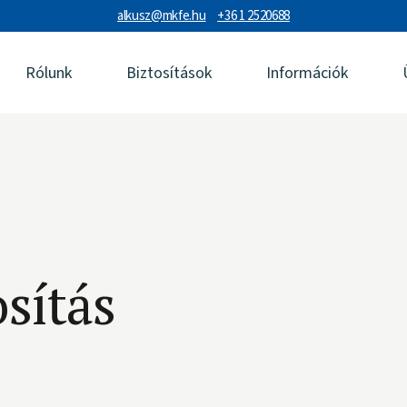
alkusz@mkfe.hu
+36 1 2520688
Rólunk
Biztosítások
Információk
sítás