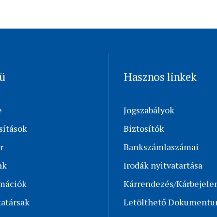
ü
Hasznos linkek
e
Jogszabályok
sítások
Biztosítók
r
Bankszámlaszámai
nk
Irodák nyitvatartása
rmációk
Kárrendezés/Kárbejele
atársak
Letölthető Dokument