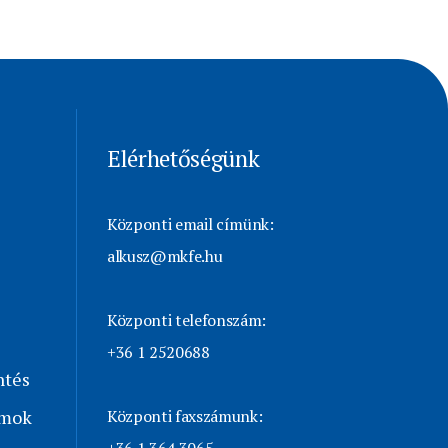
Elérhetőségünk
Központi email címünk:
alkusz@mkfe.hu
Központi telefonszám:
+36 1 2520688
ntés
umok
Központi faxszámunk: