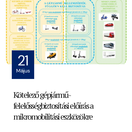
21
Május
Kötelező gépjármű-
felelősségbiztosítási előírás a
mikromobilitási eszközökre