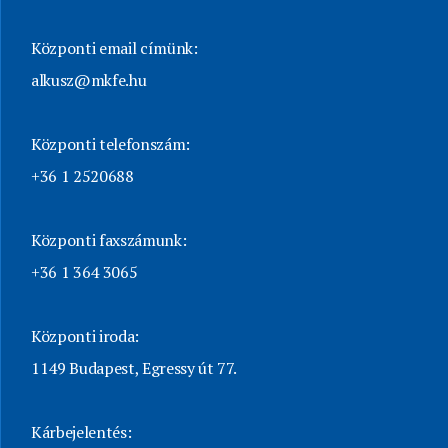
Központi email címünk:
alkusz@mkfe.hu
Központi telefonszám:
+36 1 2520688
Központi faxszámunk:
+36 1 364 3065
Központi iroda:
1149 Budapest, Egressy út 77.
Kárbejelentés: