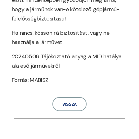
előtt mindenképpen győződjön meg arról,
hogy a járműnek van-e kötelező gépjármű-
felelősségbiztosítása!
Ha nincs, kössön rá biztosítást, vagy ne
használja a járművet!
20240506 Tájékoztató anyag a MID hatálya
alá eső járművekről
Forrás: MABISZ
VISSZA