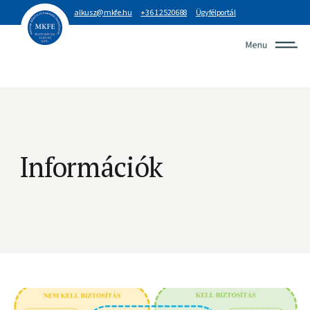
alkusz@mkfe.hu
+36 1 2520688
Ügyfélportál
Információk