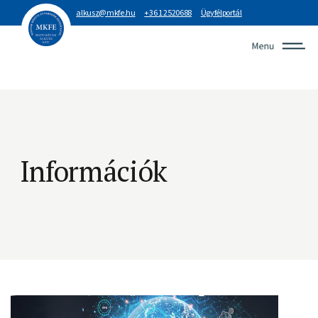
alkusz@mkfe.hu
+36 1 2520688
Ügyfélportál
Információk