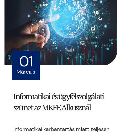
01
Március
Informatikai és ügyfélszolgálati
szünet az MKFE Alkusznál
Informatikai karbantartás miatt teljesen