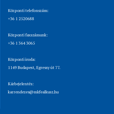
Központi telefonszám:
+36 1 2520688
Központi faxszámunk:
+36 1 364 3065
Központi iroda:
1149 Budapest, Egressy út 77.
Kárbejelentés:
karrendezes@mkfealkusz.hu