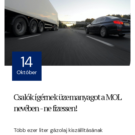
14
Október
Csalók ígérnek üzemanyagot a MOL
nevében - ne fizessen!
Több ezer liter gázolaj kiszállításának