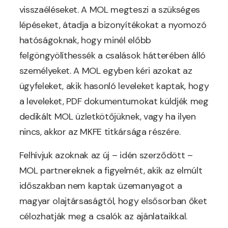
visszaéléseket. A MOL megteszi a szükséges
lépéseket, átadja a bizonyítékokat a nyomozó
hatóságoknak, hogy minél előbb
felgöngyölíthessék a csalások hátterében álló
személyeket. A MOL egyben kéri azokat az
ügyfeleket, akik hasonló leveleket kaptak, hogy
a leveleket, PDF dokumentumokat küldjék meg
dedikált MOL üzletkötőjüknek, vagy ha ilyen
nincs, akkor az MKFE titkársága részére.
Felhívjuk azoknak az új – idén szerződött –
MOL partnereknek a figyelmét, akik az elmúlt
időszakban nem kaptak üzemanyagot a
magyar olajtársaságtól, hogy elsősorban őket
célozhatják meg a csalók az ajánlataikkal.