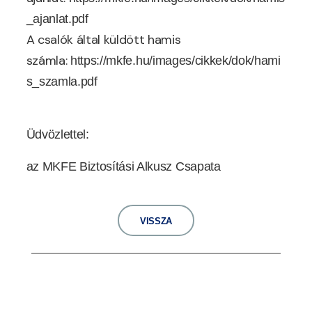
_ajanlat.pdf
A csalók által küldött hamis
számla:
https://mkfe.hu/images/cikkek/dok/hami
s_szamla.pdf
Üdvözlettel:
az MKFE Biztosítási Alkusz Csapata
VISSZA