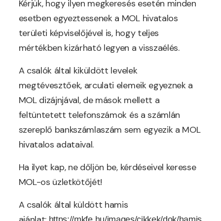
Kérjük, hogy ilyen megkeresés esetén minden
esetben egyeztessenek a MOL hivatalos
területi képviselőjével is, hogy teljes
mértékben kizárható legyen a visszaélés.
A csalók által kiküldött levelek
megtévesztőek, arculati elemeik egyeznek a
MOL dizájnjával, de mások mellett a
feltüntetett telefonszámok és a számlán
szereplő bankszámlaszám sem egyezik a MOL
hivatalos adataival.
Ha ilyet kap, ne dőljön be, kérdéseivel keresse
MOL-os üzletkötőjét!
A csalók által küldött hamis
ajánlat:
https://mkfe.hu/images/cikkek/dok/hamis