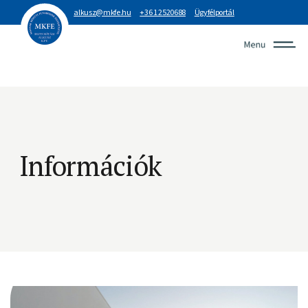
alkusz@mkfe.hu
+36 1 2520688
Ügyfélportál
Információk