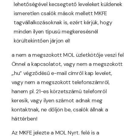
lehetőségével kecsegtető leveleket küldenek
ismeretlen csalók mások mellett MKFE
tagvállalkozásoknak is, ezért kérjük, hogy
minden ilyen típusú megkeresésnél
körültekintően járjon el!
a nem a megszokott MOL üzletkötője veszi fel
Önnel a kapcsolatot, vagy nem a megszokott
„.hu” végződésű e-mail címről kap levelet,
vagy nem a megszokott telefonszámról,
hanem pl. 21-es körzetszámú telefonról
keresik, vagy ilyen számot adnak meg
kontaktnak, ne dőljön be, csalók állnak a
háttérben!
Az MKFE jelezte a MOL Nyrt. felé is a