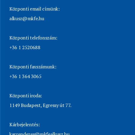
Központi email címünk:
alkusz@mkfe.hu
Központi telefonszám:
+36 1 2520688
Központi faxszámunk:
+36 1 364 3065
Központi iroda:
1149 Budapest, Egressy út 77.
Kárbejelentés:
karrendezes@mkfealkusz.hu